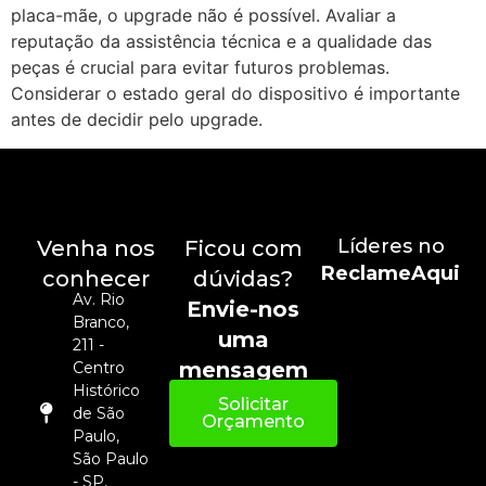
placa-mãe, o upgrade não é possível. Avaliar a
reputação da assistência técnica e a qualidade das
peças é crucial para evitar futuros problemas.
Considerar o estado geral do dispositivo é importante
antes de decidir pelo upgrade.
Líderes no
Venha nos
Ficou com
ReclameAqui
conhecer
dúvidas?
Av. Rio
Envie-nos
Branco,
uma
211 -
mensagem
Centro
Histórico
Solicitar
de São
Orçamento
Paulo,
São Paulo
- SP,