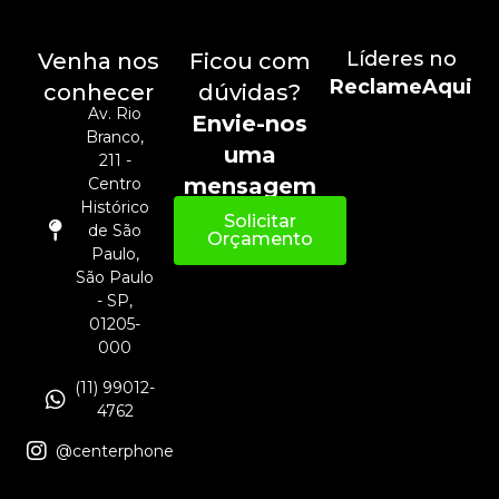
Líderes no
Venha nos
Ficou com
ReclameAqui
conhecer
dúvidas?
Av. Rio
Envie-nos
Branco,
uma
211 -
mensagem
Centro
Histórico
Solicitar
de São
Orçamento
Paulo,
São Paulo
- SP,
01205-
000
(11) 99012-
4762
@centerphone