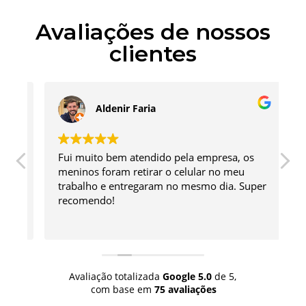
Avaliações de nossos
clientes
Aldenir Faria
lo
Fui muito bem atendido pela empresa, os
A
,
meninos foram retirar o celular no meu
i
e
trabalho e entregaram no mesmo dia. Super
m
recomendo!
c
Avaliação totalizada
Google
5.0
de 5,
com base em
75 avaliações